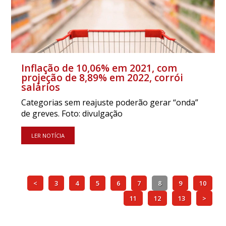
Inflação de 10,06% em 2021, com
projeção de 8,89% em 2022, corrói
salários
Categorias sem reajuste poderão gerar “onda”
de greves. Foto: divulgação
LER NOTÍCIA
<
3
4
5
6
7
8
9
10
11
12
13
>