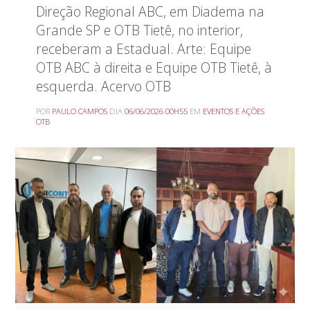
Direção Regional ABC, em Diadema na
Grande SP e OTB Tietê, no interior,
receberam a Estadual. Arte: Equipe
OTB ABC à direita e Equipe OTB Tietê, à
esquerda. Acervo OTB
POR
PAULO CAMPOS
DIA
06/06/2026 00H55
EM
EVENTOS E AÇÕES
OTB