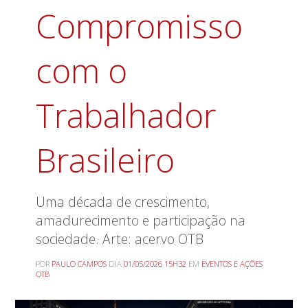
Compromisso
com o
Trabalhador
Brasileiro
Uma década de crescimento,
amadurecimento e participação na
sociedade. Arte: acervo OTB
POR
PAULO CAMPOS
DIA
01/05/2026 15H32
EM
EVENTOS E AÇÕES
OTB