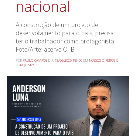
nacional
A construção de um projeto de
desenvolvimento para o país, precisa
ter o trabalhador como protagonista.
Foto/Arte: acervo OTB
POR
PAULO CAMPOS
DIA
19/06/2026 18H00
EM
NOSSOS DIREITOS E
CONQUISTAS