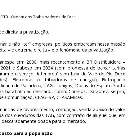
 OTB - Ordem dos Trabalhadores do Brasil
 direita a privatização.
nar e não “ter” empresas, políticos embarcam nessa missão
ita – e extrema direita – é o fenômeno da privatização.
anespa erm 2000, mais recentemente a BR Distribuidora –
e 2021 e Sabesp em 2024 (com promessa de baixar tarifas
ram e o serviço deteriorou) sem falar de Vale do Rio Doce
es), Eletrobrás (distribuidoras de energia), Eletropaulo
Refinaria de Pasadena, TAG, Liquigás, Docas do Espírito Santo
s baratinho ao mercado, como: Correios, Dataprev, Serpro,
 de Comunicação, CEAGESP, CEASAMinas.
enúncias de favorecimento, corrupção, venda abaixo do valor
da dos oleodutos das TAG, com contrato de aluguel que, em
oi descaradamente doada para o mercado.
 custo para a população