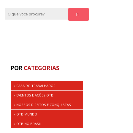
POR
CATEGORIAS
» CASA DO TRABALHADOR
» EVENTOS E AÇÕES OTB
» NOSSOS DIREITOS E CONQUISTAS
» OTB MUNDO
» OTB NO BRASIL