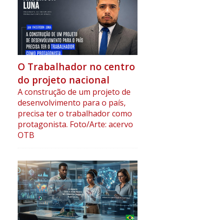
O Trabalhador no centro
do projeto nacional
A construção de um projeto de
desenvolvimento para o país,
precisa ter o trabalhador como
protagonista. Foto/Arte: acervo
OTB