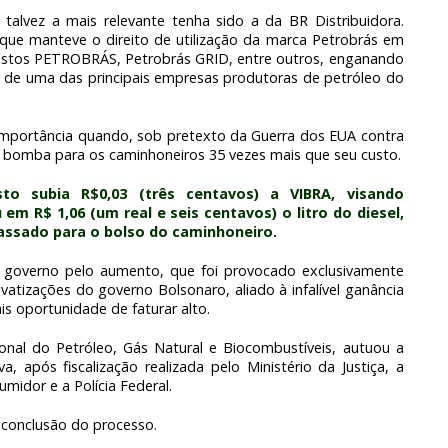
talvez a mais relevante tenha sido a da BR Distribuidora.
que manteve o direito de utilização da marca Petrobrás em
stos PETROBRÁS, Petrobrás GRID, entre outros, enganando
 de uma das principais empresas produtoras de petróleo do
importância quando, sob pretexto da Guerra dos EUA contra
na bomba para os caminhoneiros 35 vezes mais que seu custo.
to subia R$0,03 (três centavos) a VIBRA, visando
m R$ 1,06 (um real e seis centavos) o litro do diesel,
assado para o bolso do caminhoneiro.
 governo pelo aumento, que foi provocado exclusivamente
rivatizações do governo Bolsonaro, aliado à infalível ganância
s oportunidade de faturar alto.
nal do Petróleo, Gás Natural e Biocombustíveis, autuou a
a, após fiscalização realizada pelo Ministério da Justiça, a
idor e a Polícia Federal.
 conclusão do processo.