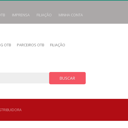
OTB
IMPRENSA
FILIAÇÃO
MINHA CONTA
OG OTB
PARCEIROS OTB
FILIAÇÃO
BUSCAR
ISTRIBUIDORA