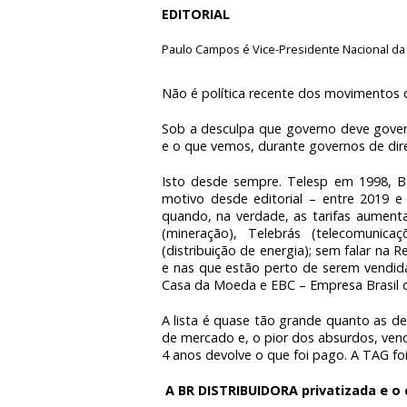
EDITORIAL
Paulo Campos é Vice-Presidente Nacional da
Não é política recente dos movimentos de
Sob a desculpa que governo deve gover
e o que vemos, durante governos de dire
Isto desde sempre. Telesp em 1998, B
motivo desde editorial – entre 2019 
quando, na verdade, as tarifas aumenta
(mineração), Telebrás (telecomunicaçõ
(distribuição de energia); sem falar na 
e nas que estão perto de serem vendida
Casa da Moeda e EBC – Empresa Brasil
A lista é quase tão grande quanto as d
de mercado e, o pior dos absurdos, ven
4 anos devolve o que foi pago. A TAG f
A BR DISTRIBUIDORA privatizada e o