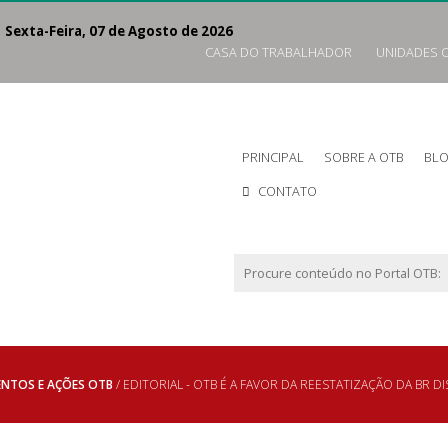
exta-Feira, 07 de Agosto de 2026
CASA DO TRABALHADOR
UNIDADES 
PRINCIPAL
SOBRE A OTB
BL
CONTATO
ENTOS E AÇÕES OTB
/ EDITORIAL - OTB É A FAVOR DA REESTATIZAÇÃO DA BR D